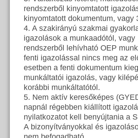
rendszerből kinyomtatott igazol
kinyomtatott dokumentum, vagy 
4. A szakirányú szakmai gyakorl
igazolások a munkaadótól, vagy 
rendszerből lehívható OEP munk
fenti igazolással nincs meg az el
esetben a fenti dokumentum kieg
munkáltatói igazolás, vagy kilép
korábbi munkáltatótól.
5. Nem aktív keresőképes (GYED
napnál régebben kiállított igazol
nyilatkozatot kell benyújtania a 
A bizonyítványokkal és igazoláso
nem befogadható.