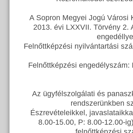
A Sopron Megyei Jogú Városi K
2013. évi LXXVII. Törvény 2. 
engedéllye
Felnőttképzési nyilvántartási szá
Felnőttképzési engedélyszám:
Az ügyfélszolgálati és panasz
rendszerünkben sz
Észrevételeikkel, javaslataikk
8.00-15.00, P: 8.00-12.00-i
felnőttképzési s