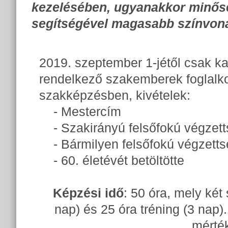
kezelésében, ugyanakkor minősé
segítségével magasabb színvonal
2019. szeptember 1-jétől csak ka
rendelkező szakemberek foglalko
szakképzésben, kivételek:
- Mestercím
- Szakirányú felsőfokú végzett
- Bármilyen felsőfokú végzetts
- 60. életévét betöltötte
Képzési idő
: 50 óra, mely két
nap) és 25 óra tréning (3 nap)
mérté