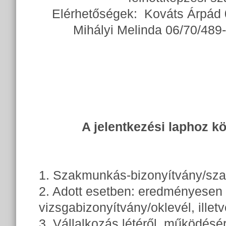
Elérhetőségek: Kováts Árpád 
Mihályi Melinda 06/70/48
A jelentkezési laphoz 
1. Szakmunkás-bizonyítvány/szak
2. Adott esetben: eredményesen 
vizsgabizonyítvány/oklevél, ille
3. Vállalkozás létéről, működésé