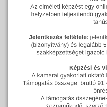
Az elméleti képzést egy onlin
helyzetben teljesítendő gyak
tanús
Jelentkezés feltétele
: jelen
(bizonyítvány) és legalább 5
szakképzettséget igazoló
Képzési és vi
A kamarai gyakorlati oktató
Támogatás összege: bruttó 91.4
önrés
A támogatás összegének 
Közreműködői szerző