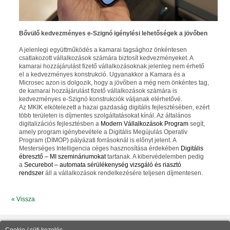
Bővülő kedvezményes e-Szignó igénylési lehetőségek a jövőben
A jelenlegi együttműködés a kamarai tagsághoz önkéntesen
csatlakozott vállalkozások számára biztosít kedvezményeket. A
kamarai hozzájárulást fizető vállalkozásoknak jelenleg nem érhető
el a kedvezményes konstrukció. Ugyanakkor a Kamara és a
Microsec azon is dolgozik, hogy a jövőben a még nem önkéntes tag,
de kamarai hozzájárulást fizető vállalkozások számára is
kedvezményes e-Szignó konstrukciók váljanak elérhetővé.
Az MKIK elkötelezett a hazai gazdaság digitális fejlesztésében, ezért
több területen is díjmentes szolgáltatásokat kínál. Az általános
digitalizációs fejlesztésben a
Modern Vállalkozások Program
segít,
amely program igénybevétele a Digitális Megújulás Operatív
Program (DIMOP) pályázati forrásoknál is előnyt jelent. A
Mesterséges Intelligencia céges hasznosítása érdekében
Digitális
ébresztő – MI szemináriumokat
tartanak. A kibervédelemben pedig
a
Securebot – automata sérülékenység vizsgáló és riasztó
rendszer
áll a vállalkozások rendelkezésére teljesen díjmentesen.
« Vissza