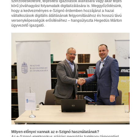
szerződéskötésre, teljesítési igazolások aláírására vagy akár teljes
körű jóváhagyási folyamataik digitalizálására is. Meggyőződésünk,
hogy a kedvezményes e-Szignó érdemben hozzájárul a hazai
vállalkozások digitális átállásának felgyorsításához és hosszú távú
versenyképességük erősítéséhez – hangsúlyozta Hegedüs Márton
ügyvezető igazgató.
Milyen előnyei vannak az e-Szignó használatának?
Az e-Szignó elektronikus aláírási megoldás hatékony támogatást