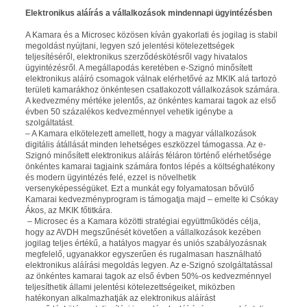
Elektronikus aláírás a vállalkozások mindennapi ügyintézésben
A Kamara és a Microsec közösen kíván gyakorlati és jogilag is stabil
megoldást nyújtani, legyen szó jelentési kötelezettségek
teljesítéséről, elektronikus szerződéskötésről vagy hivatalos
ügyintézésről. A megállapodás keretében e-Szignó minősített
elektronikus aláíró csomagok válnak elérhetővé az MKIK alá tartozó
területi kamarákhoz önkéntesen csatlakozott vállalkozások számára.
A kedvezmény mértéke jelentős, az önkéntes kamarai tagok az első
évben 50 százalékos kedvezménnyel vehetik igénybe a
szolgáltatást.
– A Kamara elkötelezett amellett, hogy a magyar vállalkozások
digitális átállását minden lehetséges eszközzel támogassa. Az e-
Szignó minősített elektronikus aláírás féláron történő elérhetősége
önkéntes kamarai tagjaink számára fontos lépés a költséghatékony
és modern ügyintézés felé, ezzel is növelhetik
versenyképességüket. Ezt a munkát egy folyamatosan bővülő
Kamarai kedvezményprogram is támogatja majd – emelte ki Csókay
Ákos, az MKIK főtitkára.
– Microsec és a Kamara közötti stratégiai együttműködés célja,
hogy az AVDH megszűnését követően a vállalkozások kezében
jogilag teljes értékű, a hatályos magyar és uniós szabályozásnak
megfelelő, ugyanakkor egyszerűen és rugalmasan használható
elektronikus aláírási megoldás legyen. Az e-Szignó szolgáltatással
az önkéntes kamarai tagok az első évben 50%-os kedvezménnyel
teljesíthetik állami jelentési kötelezettségeiket, miközben
hatékonyan alkalmazhatják az elektronikus aláírást