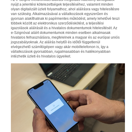
nyújt a jelentési kötelezettségek teljesítéséhez, valamint minden
olyan digitalizált üzleti folyamathoz, ahol aláírásra vagy hitelesítésre
van szükség. Alkalmazásával a vállalkozások egyszerűen és
gyorsan alakíthatnak ki papírmentes működést, amely lehetővé teszi
többek között az elektronikus szerződéskötést, a teljesítési
igazolások aláírását és a hivatalos dokumentumok hitelesítését. Az
e-Szignóval aláírt dokumentumok minden esetben alkalmasak
hivatalos felhasználásra, megfelelnek a magyar és az európai uniós
jogszabályoknak. Az aláírás helytől és időtől függetlenül
elvégezhető számítógépen vagy akár mobiltelefonon is, így a
vállalkozások gyorsabban, rugalmasabban és hatékonyabban
intézhetik üzleti és hivatalos ügyeiket.