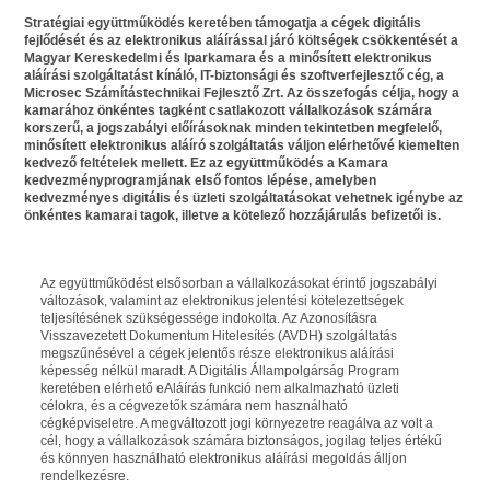
Stratégiai együttműködés keretében támogatja a cégek digitális
fejlődését és az elektronikus aláírással járó költségek csökkentését a
Magyar Kereskedelmi és Iparkamara és a minősített elektronikus
aláírási szolgáltatást kínáló, IT-biztonsági és szoftverfejlesztő cég, a
Microsec Számítástechnikai Fejlesztő Zrt. Az összefogás célja, hogy a
kamarához önkéntes tagként csatlakozott vállalkozások számára
korszerű, a jogszabályi előírásoknak minden tekintetben megfelelő,
minősített elektronikus aláíró szolgáltatás váljon elérhetővé kiemelten
kedvező feltételek mellett. Ez az együttműködés a Kamara
kedvezményprogramjának első fontos lépése, amelyben
kedvezményes digitális és üzleti szolgáltatásokat vehetnek igénybe az
önkéntes kamarai tagok, illetve a kötelező hozzájárulás befizetői is.
Az együttműködést elsősorban a vállalkozásokat érintő jogszabályi
változások, valamint az elektronikus jelentési kötelezettségek
teljesítésének szükségessége indokolta. Az Azonosításra
Visszavezetett Dokumentum Hitelesítés (AVDH) szolgáltatás
megszűnésével a cégek jelentős része elektronikus aláírási
képesség nélkül maradt. A Digitális Állampolgárság Program
keretében elérhető eAláírás funkció nem alkalmazható üzleti
célokra, és a cégvezetők számára nem használható
cégképviseletre. A megváltozott jogi környezetre reagálva az volt a
cél, hogy a vállalkozások számára biztonságos, jogilag teljes értékű
és könnyen használható elektronikus aláírási megoldás álljon
rendelkezésre.