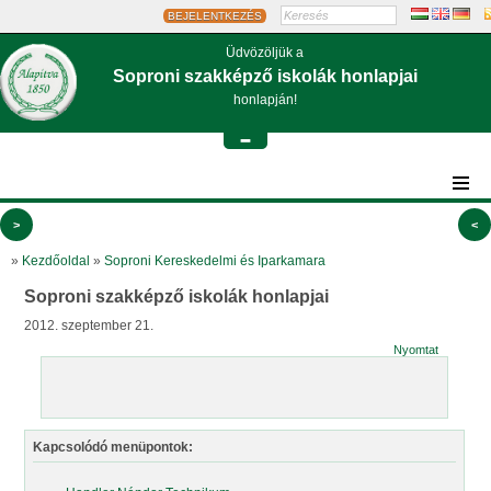
BEJELENTKEZÉS
Üdvözöljük a
Soproni szakképző iskolák honlapjai
honlapján!
-
>
<
»
Kezdőoldal
»
Soproni Kereskedelmi és Iparkamara
Soproni szakképző iskolák honlapjai
2012. szeptember 21.
Nyomtat
Kapcsolódó menüpontok: