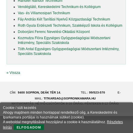
Handler Nándor Technikum
Vendéglátó, Kereskedelmi Technikum és Kollégium
Vas- és Villamosipari Technikum
Fáy András Két Tanítási Nyelvű Közgazdasági Technikum
Roth Gyula Erdészeti Technikum, Szakképző Iskola és Kollégium
Doborjáni Ferenc Nevelési-Oktatási Központ
Kozmutza Flóra Egységes Gyógypedagógiai Módszertani
Intézmény, Speciális Szakiskola
Tóth Antal Egységes Gyógypedagógiai Módszertani Intézmény,
Speciális Szakiskola
« Vissza
CÍM:
9400 SOPRON, DEÁK TÉR 14.
TEL.:
99/523-570
E-
MAIL:
TITKARSAG@SOPRONIKAMARA.HU
NYITVATARTÁS: HÉTFŐ-CSÜTÖRTÖK 8-16 ÓRÁIG, PÉNTEKEN 8-12 ÓRÁIG
Cookie / süti kezelés
Ahogy majdnem minden honlappal rendelkező cég, a Kereskedelmi és
Iparkamara portáljai is használnak sütiket (cookie).
A weboldal megnyitásával hozzájárul a cookie-k használatához.
Részletes
leírás
ELFOGADOM