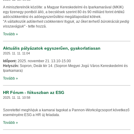
A miniszterelnök közölte: a Magyar Kereskedelmi és Iparkamarával (MKIK)
egy tizenegy pontból álló, a becslések szerint 80 és 90 milliárd forint értékű
adócsökkentési és adóegyszerűsítési megállapodást kötnek.
"
A vállalkozók adóterheit csökkenteni fogjuk, az őket terhelő bürokráciát pedig
visszavágjuk"
- tette hozzá.
Tovább »
Aktuális pályázatok egyszerűen, gyakorlatiasan
2025. 11. 11. 11:04
Időpont:
2025. november 21. 13.10-15.00
Helyszín:
Sopron, Deák tér 14. (Sopron Megyei Jogú Város Kereskedelmi és
Iparkamara)
Tovább »
HR Fórum - fókuszban az ESG
2025. 11. 11. 10:58
Szeretettel meghívjuk a kamarai tagokat a Pannon
-
Work
cégcsoport
következő
eseményére:ESG a HR új feladata.
Tovább »