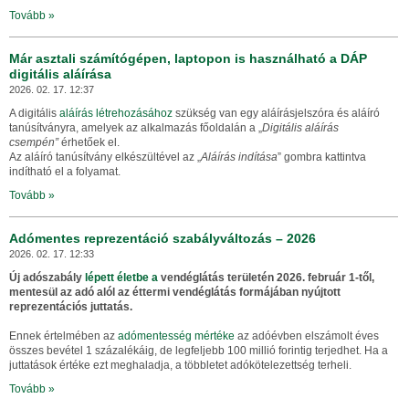
Tovább »
Már asztali számítógépen, laptopon is használható a DÁP
digitális aláírása
2026. 02. 17. 12:37
A digitális
aláírás létrehozásához
szükség van egy aláírásjelszóra és aláíró
tanúsítványra, amelyek az alkalmazás főoldalán a „
Digitális aláírás
csempén”
érhetőek el.
Az aláíró tanúsítvány elkészültével az „
Aláírás indítása
” gombra kattintva
indítható el a folyamat.
Tovább »
Adómentes reprezentáció szabályváltozás – 2026
2026. 02. 17. 12:33
Új adószabály
lépett életbe a
vendéglátás területén 2026. február 1-től,
mentesül az adó alól az éttermi vendéglátás formájában nyújtott
reprezentációs juttatás.
Ennek értelmében az
adómentesség mértéke
az adóévben elszámolt éves
összes bevétel 1 százalékáig, de legfeljebb 100 millió forintig terjedhet. Ha a
juttatások értéke ezt meghaladja, a többletet adókötelezettség terheli.
Tovább »