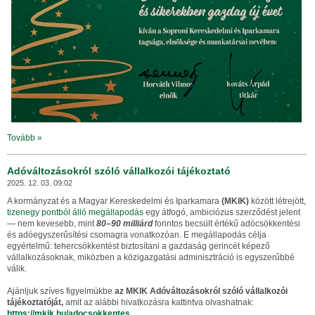
Tovább »
Adóváltozásokról szóló vállalkozói tájékoztató
2025. 12. 03. 09:02
A kormányzat és a Magyar Kereskedelmi és Iparkamara
(MKIK)
között létrejött,
tizenegy pontból álló megállapodás
egy átfogó, ambiciózus szerződést jelent
— nem kevesebb, mint
80–90 milliárd
forintos becsült értékű adócsökkentési
és adóegyszerűsítési csomagra vonatkozóan. E megállapodás célja
egyértelmű: tehercsökkentést biztosítani a gazdaság gerincét képező
vállalkozásoknak, miközben a közigazgatási adminisztráció is egyszerűbbé
válik.
Ajánljuk szíves figyelmükbe
az MKIK Adóváltozásokról szóló vállalkozói
tájékoztatóját,
amit az alábbi hivatkozásra kattintva olvashatnak:
https://mkik.hu/adocsokkentes