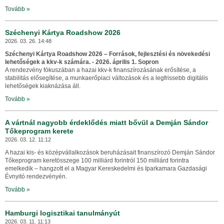
Tovább »
Széchenyi Kártya Roadshow 2026
2026. 03. 26. 14:48
Széchenyi Kártya Roadshow 2026 – Források, fejlesztési és növekedési
lehetőségek a kkv-k számára. -
2026. április 1. Sopron
A rendezvény fókuszában a hazai kkv-k finanszírozásának erősítése, a
stabilitás elősegítése, a munkaerőpiaci változások és a legfrissebb digitális
lehetőségek kiaknázása áll.
Tovább »
A vártnál nagyobb érdeklődés miatt bővül a Demján Sándor
Tőkeprogram kerete
2026. 03. 12. 11:12
A hazai kis- és középvállalkozások beruházásait finanszírozó Demján Sándor
Tőkeprogram keretösszege 100 milliárd forintról 150 milliárd forintra
emelkedik – hangzott el a Magyar Kereskedelmi és Iparkamara Gazdasági
Évnyitó rendezvényén.
Tovább »
Hamburgi logisztikai tanulmányút
2026. 03. 11. 11:13