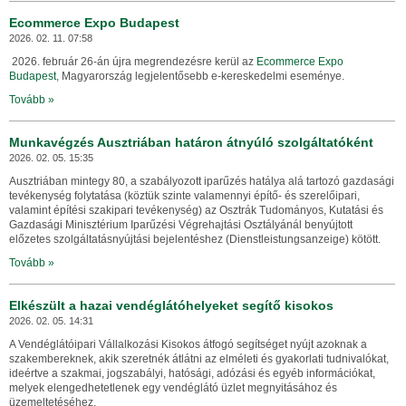
Ecommerce Expo Budapest
2026. 02. 11. 07:58
2026. február 26-án újra megrendezésre kerül az
Ecommerce Expo
Budapest
, Magyarország legjelentősebb e-kereskedelmi eseménye.
Tovább »
Munkavégzés Ausztriában határon átnyúló szolgáltatóként
2026. 02. 05. 15:35
Ausztriában mintegy 80, a szabályozott iparűzés hatálya alá tartozó gazdasági
tevékenység folytatása (köztük szinte valamennyi építő- és szerelőipari,
valamint építési szakipari tevékenység) az Osztrák Tudományos, Kutatási és
Gazdasági Minisztérium Iparűzési Végrehajtási Osztályánál benyújtott
előzetes szolgáltatásnyújtási bejelentéshez (Dienstleistungsanzeige) kötött.
Tovább »
Elkészült a hazai vendéglátóhelyeket segítő kisokos
2026. 02. 05. 14:31
A Vendéglátóipari Vállalkozási Kisokos átfogó segítséget nyújt azoknak a
szakembereknek, akik szeretnék átlátni az elméleti és gyakorlati tudnivalókat,
ideértve a szakmai, jogszabályi, hatósági, adózási és egyéb információkat,
melyek elengedhetetlenek egy vendéglátó üzlet megnyitásához és
üzemeltetéséhez.