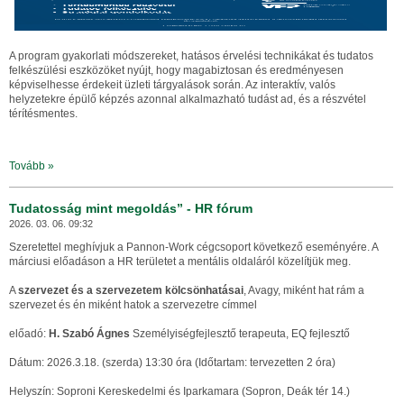
A program gyakorlati módszereket, hatásos érvelési technikákat és tudatos
felkészülési eszközöket nyújt, hogy magabiztosan és eredményesen
képviselhesse érdekeit üzleti tárgyalások során. Az interaktív, valós
helyzetekre épülő képzés azonnal alkalmazható tudást ad, és a részvétel
térítésmentes.
Tovább »
Tudatosság mint megoldás” - HR fórum
2026. 03. 06. 09:32
Szeretettel meghívjuk a Pannon-Work cégcsoport következő eseményére. A
márciusi előadáson a HR területet a mentális oldaláról közelítjük meg.
A
szervezet és a szervezetem kölcsönhatásai
, Avagy, miként hat rám a
szervezet és én miként hatok a szervezetre címmel
előadó:
H. Szabó Ágnes
Személyiségfejlesztő terapeuta, EQ fejlesztő
Dátum: 2026.3.18. (szerda) 13:30 óra (Időtartam: tervezetten 2 óra)
Helyszín: Soproni Kereskedelmi és Iparkamara (Sopron, Deák tér 14.)