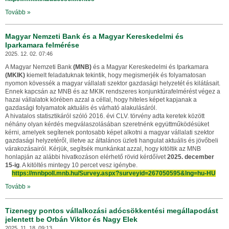
Tovább »
Magyar Nemzeti Bank és a Magyar Kereskedelmi és
Iparkamara felmérése
2025. 12. 02. 07:46
A Magyar Nemzeti Bank
(MNB)
és a Magyar Kereskedelmi és Iparkamara
(MKIK)
kiemelt feladatuknak tekintik, hogy megismerjék és folyamatosan
nyomon kövessék a magyar vállalati szektor gazdasági helyzetét és kilátásait.
Ennek kapcsán az MNB és az MKIK rendszeres konjunktúrafelmérést végez a
hazai vállalatok körében azzal a céllal, hogy hiteles képet kapjanak a
gazdasági folyamatok aktuális és várható alakulásáról.
A hivatalos statisztikáról szóló 2016. évi CLV. törvény adta keretek között
néhány olyan kérdés megválaszolásában szeretnénk együttműködésüket
kérni, amelyek segítenek pontosabb képet alkotni a magyar vállalati szektor
gazdasági helyzetéről, illetve az általános üzleti hangulat aktuális és jövőbeli
várakozásairól. Kérjük, segítsék munkánkat azzal, hogy kitöltik az MNB
honlapján az alábbi hivatkozáson elérhető rövid kérdőívet
2025. december
15-ig
. A kitöltés mintegy 10 percet vesz igénybe.
https://mnbpoll.mnb.hu/Survey.aspx?surveyid=267050595&lng=hu-HU
Tovább »
Tizenegy pontos vállalkozási adócsökkentési megállapodást
jelentett be Orbán Viktor és Nagy Elek
2025. 11. 18. 09:13