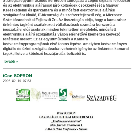
Stratégiai együttműködés keretében támogatja a cégek digitális fejlődését
és az elektronikus aláírással járó költségek csökkentését a Magyar
Kereskedelmi és Iparkamara és a minősített elektronikus aláírási
szolgáltatást kínáló, IT-biztonsági és szoftverfejlesztő cég, a Microsec
Számítástechnikai Fejlesztő Zrt. Az összefogás célja, hogy a kamarához
önkéntes tagként csatlakozott vállalkozások számára korszerű, a
jogszabályi előírásoknak minden tekintetben megfelelő, minősített
elektronikus aláíró szolgáltatás váljon elérhetővé kiemelten kedvező
feltételek mellett. Ez az együttműködés a Kamara
kedvezményprogramjának első fontos lépése, amelyben kedvezményes
digitális és üzleti szolgáltatásokat vehetnek igénybe az önkéntes kamarai
tagok, illetve a kötelező hozzájárulás befizetői is.
Tovább »
iCon SOPRON
2026. 02. 19. 07:53