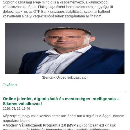
Sopron gazdasági ereje mindig is a kezdeményező, alkalmazkodó
vállalkozásokra épült. Fiókigazgatóként fontos számomra, hogy újra itt
dolgozhatok, és az OTP Bank országos stabilitását, szakmai hátterét
közvetlenül a helyi cégek fejlődésének szolgálatába állíthatom.
(Bencsik Győző fiókigazgató)
Tovább »
Online jelenlét, digitalizáció és mesterséges intelligencia –
Sikeres vállalkozás!
2026. 05. 19. 13:46
Képzelje el, hogy vállalkozása nemcsak lépést tart a digitális világgal, hanem
naprakész benne!
A
Modern Vállalkozások Programja 2.0 (MVP 2.0
) pontosan ezt kínálja: