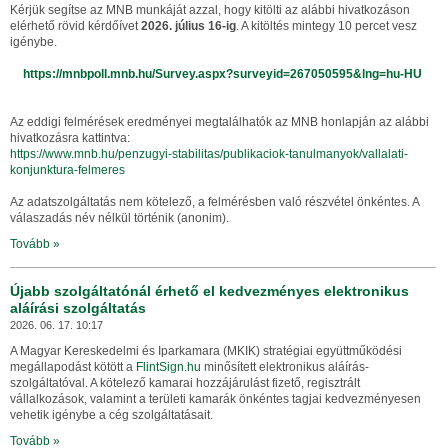
Kérjük segítse az MNB munkáját azzal, hogy kitölti az alábbi hivatkozáson
elérhető rövid kérdőívet
2026. július 16-ig
. A kitöltés mintegy 10 percet vesz
igénybe.
https://mnbpoll.mnb.hu/Survey.aspx?surveyid=267050595&lng=hu-HU
Az eddigi felmérések eredményei megtalálhatók az MNB honlapján az alábbi
hivatkozásra kattintva:
https://www.mnb.hu/penzugyi-stabilitas/publikaciok-tanulmanyok/vallalati-
konjunktura-felmeres
Az adatszolgáltatás nem kötelező, a felmérésben való részvétel önkéntes. A
válaszadás név nélkül történik (anonim).
Tovább »
Újabb szolgáltatónál érhető el kedvezményes elektronikus
aláírási szolgáltatás
2026. 06. 17. 10:17
A Magyar Kereskedelmi és Iparkamara (MKIK) stratégiai együttműködési
megállapodást kötött a
FlintSign.hu
minősített elektronikus aláírás-
szolgáltatóval. A kötelező kamarai hozzájárulást fizető, regisztrált
vállalkozások, valamint a területi kamarák önkéntes tagjai kedvezményesen
vehetik igénybe a cég szolgáltatásait.
Tovább »