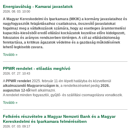
Energiaválság - Kamarai javaslatok
2026. 08. 03. 10:00
A Magyar Kereskedelmi és Iparkamara (MKIK) a kormány javaslataihoz és
nagyfogyasztók felajánlásaihoz csatlakozva, összesítő javaslatokat
fogalmaz meg a vállalkozások számára, hogy az esetleges áramtermelési
kapacitás-kiesésből eredő ellátási kockázatok kezelése előre kidolgozott,
fokozatos és arányos rendszerben történjen. A cél az ellátásbiztonság
fenntartása, a kritikus ágazatok védelme és a gazdaság működésének
lehető legkisebb zavara.
Tovább »
PPWR rendelet - előadás meghívó
2026. 07. 27. 10:43
A
PPWR rendelet
2025. február 11-én lépett hatályba és közvetlenül
alkalmazandó Magyarországon is
, a rendelkezéseket pedig
2026.
augusztus 12-től
kell alkalmazni.
A rendelet minden fogyasztói, gyűjtő- és szállítási csomagolásra vonatkozik.
Tovább »
Felkérés részvételre a Magyar Nemzeti Bank és a Magyar
Kereskedelmi és Iparkamara felmérésében
2026. 07. 03. 09:17