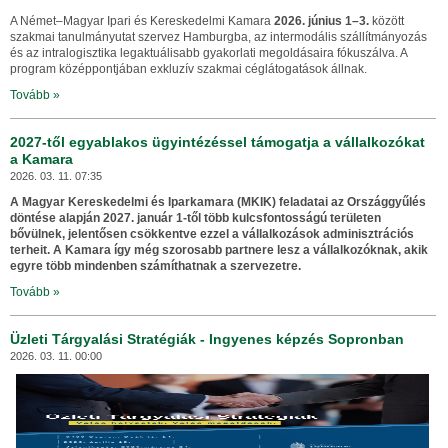
A Német–Magyar Ipari és Kereskedelmi Kamara
2026. június 1–3.
között
szakmai tanulmányutat szervez Hamburgba, az intermodális szállítmányozás
és az intralogisztika legaktuálisabb gyakorlati megoldásaira fókuszálva. A
program középpontjában exkluzív szakmai céglátogatások állnak.
Tovább »
2027-től egyablakos ügyintézéssel támogatja a vállalkozókat
a Kamara
2026. 03. 11. 07:35
A Magyar Kereskedelmi és Iparkamara (MKIK) feladatai az Országgyűlés
döntése alapján 2027. január 1-től több kulcsfontosságú területen
bővülnek, jelentősen csökkentve ezzel a vállalkozások adminisztrációs
terheit. A Kamara így még szorosabb partnere lesz a vállalkozóknak, akik
egyre több mindenben számíthatnak a szervezetre.
Tovább »
Üzleti Tárgyalási Stratégiák - Ingyenes képzés Sopronban
2026. 03. 11. 00:00