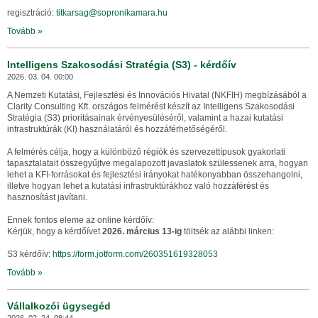
regisztráció:
titkarsag@sopronikamara.hu
Tovább »
Intelligens Szakosodási Stratégia (S3) - kérdőív
2026. 03. 04. 00:00
A Nemzeti Kutatási, Fejlesztési és Innovációs Hivatal (NKFIH) megbízásából a
Clarity Consulting Kft. országos felmérést készít az Intelligens Szakosodási
Stratégia (S3) prioritásainak érvényesüléséről, valamint a hazai kutatási
infrastruktúrák (KI) használatáról és hozzáférhetőségéről.
A felmérés célja, hogy a különböző régiók és szervezettípusok gyakorlati
tapasztalatait összegyűjtve megalapozott javaslatok szülessenek arra, hogyan
lehet a KFI-forrásokat és fejlesztési irányokat hatékonyabban összehangolni,
illetve hogyan lehet a kutatási infrastruktúrákhoz való hozzáférést és
hasznosítást javítani.
Ennek fontos eleme az online kérdőív:
Kérjük, hogy a kérdőívet
2026. március 13-ig
töltsék az alábbi linken:
S3 kérdőív:
https://form.jotform.com/260351619328053
Tovább »
Vállalkozói ügysegéd