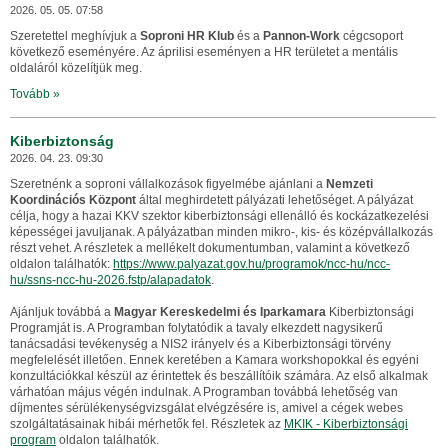
2026. 05. 05. 07:58
Szeretettel meghívjuk a
Soproni HR Klub
és a
Pannon-Work
cégcsoport
következő eseményére. Az áprilisi eseményen a HR területet a mentális
oldaláról közelítjük meg.
Tovább »
Kiberbiztonság
2026. 04. 23. 09:30
Szeretnénk a soproni vállalkozások figyelmébe ajánlani a
Nemzeti
Koordinációs Központ
által meghirdetett pályázati lehetőséget. A pályázat
célja, hogy a hazai KKV szektor kiberbiztonsági ellenálló és kockázatkezelési
képességei javuljanak. A pályázatban minden mikro-, kis- és középvállalkozás
részt vehet. A részletek a mellékelt dokumentumban, valamint a következő
oldalon találhatók:
https://www.palyazat.gov.hu/programok/ncc-hu/ncc-
hu/ssns-ncc-hu-2026.fstp/alapadatok
.
Ajánljuk továbbá a
Magyar Kereskedelmi és Iparkamara
Kiberbiztonsági
Programját is. A Programban folytatódik a tavaly elkezdett nagysikerű
tanácsadási tevékenység a NIS2 irányelv és a Kiberbiztonsági törvény
megfelelését illetően. Ennek keretében a Kamara workshopokkal és egyéni
konzultációkkal készül az érintettek és beszállítóik számára. Az első alkalmak
várhatóan május végén indulnak. A Programban továbbá lehetőség van
díjmentes sérülékenységvizsgálat elvégzésére is, amivel a cégek webes
szolgáltatásainak hibái mérhetők fel. Részletek az
MKIK - Kiberbiztonsági
program
oldalon találhatók.