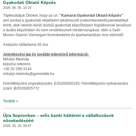
Gyakorlati Oktató Képzés
2026. 06. 05. 10:18
Tájékoztatjuk Önöket, hogy az un.
"Kamarai Gyakorlati Oktató Képzés"
ami azokat a gyakorlati oktatóként alkalmazott szakembereket/szakoktatókat
érinti, akik iskolán kívüli (külső) gyakorlati képzőhelyen foglalkoznak tanulóval
a duális képzésben és nem rendelkeznek mestervizsgával, idén a Győr-
Moson-Sopron Vármegyei Kereskedelmi és Iparkamarában lesz elérhető.
A képzés időtartama 50 óra.
Jelentkezési lap és további teljeskörű információ:
Mihályi Melinda
képzési referens
+36 20 299-3144
mihalyi.melinda@gymsmkik.hu
Felnőttképzési engedélyszám: E/2020/000165, Felnőttképzési nyilvántartási
szám: B/2020/005772
Tovább »
Újra Sopronban – erős banki háttérrel a vállalkozások
növekedéséért
2026. 05. 29. 09:47