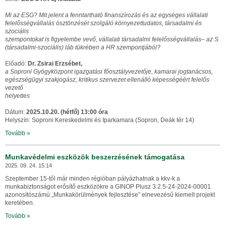
Mi az ESG? Mit jelent a fenntartható finanszírozás és az egységes vállalati
felelősségvállalás ösztönzését szolgáló környezettudatos, társadalmi és
szociális
szempontokat is figyelembe vevő, vállalati társadalmi felelősségvállalás– az S
(társadalmi-szociális) láb tükrében a HR szempontjából?
Előadó:
Dr. Zsirai Erzsébet,
a Soproni Gyógyközpont igazgatási főosztályvezetője, kamarai jogtanácsos,
egészségügyi szakjogász, kritikus szervezet ellenálló képességéért felelős
vezető
helyettes
Dátum:
2025.10.20. (hétfő) 13:00 óra
Helyszín: Soproni Kereskedelmi és Iparkamara (Sopron, Deák tér 14)
Tovább »
Munkavédelmi eszközök beszerzésének támogatása
2025. 09. 24. 15:14
Szeptember 15-től már minden régióban pályázhatnak a kkv-k a
munkabiztonságot erősítő eszközökre a GINOP Plusz 3.2.5-24-2024-00001
azonosítószámú „Munkakörülmények fejlesztése” elnevezésű kiemelt projekt
keretében.
Tovább »