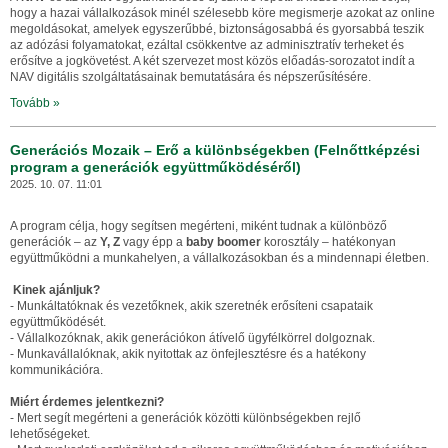
hogy a hazai vállalkozások minél szélesebb köre megismerje azokat az online
megoldásokat, amelyek egyszerűbbé, biztonságosabbá és gyorsabbá teszik
az adózási folyamatokat, ezáltal csökkentve az adminisztratív terheket és
erősítve a jogkövetést. A két szervezet most közös előadás-sorozatot indít a
NAV digitális szolgáltatásainak bemutatására és népszerűsítésére.
Tovább »
Generációs Mozaik – Erő a különbségekben (Felnőttképzési
program a generációk együttműködéséről)
2025. 10. 07. 11:01
A program célja, hogy segítsen megérteni, miként tudnak a különböző
generációk – az
Y, Z
vagy épp a
baby boomer
korosztály – hatékonyan
együttműködni a munkahelyen, a vállalkozásokban és a mindennapi életben.
Kinek ajánljuk?
- Munkáltatóknak és vezetőknek, akik szeretnék erősíteni csapataik
együttműködését.
- Vállalkozóknak, akik generációkon átívelő ügyfélkörrel dolgoznak.
- Munkavállalóknak, akik nyitottak az önfejlesztésre és a hatékony
kommunikációra.
Miért érdemes jelentkezni?
- Mert segít megérteni a generációk közötti különbségekben rejlő
lehetőségeket.