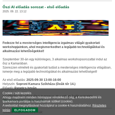
Őszi AI előadás sorozat - első előadás
2025. 09. 22. 13:12
Fed
ezze fel a mesterséges intelligencia izgalmas világát gyakorlati
workshopjainkon, ahol megismerkedhet a legújabb technológiák
kal és
alkalmazási lehetőségekkel!
Szeptember 30-án egy különleges, 3 alkalmas workshopsorozattal indul az
ősz a Kamarában.
Szerezzen elméleti és gyakorlati tudást a mesterséges intelligencia világában,
ismerje meg a legújabb technológiákat és alkalmazási lehetőségeit!
Az első előadás:
2025-09-30 13:00-16:00
Helyszín:
Soproni Kamara Székháza (Deák tér 14.)
Előadó
: Ratatics István
Cookie / süti kezelés
Az előadáson a részvétel ingyenes, de regisztrációhoz kötött:
Ahogy majdnem minden honlappal rendelkező cég, a Kereskedelmi és
titkarsag@sopronikamara.hu
Iparkamara portáljai is használnak sütiket (cookie).
A weboldal megnyitásával hozzájárul a cookie-k használatához.
Részletes
leírás
ELFOGADOM
További időpontok, és témák: