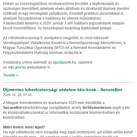
Ebben az összefoglalóban rendszerezésre kerültek a legfontosabb és
szükséges teendőket, amelyek révén átlátható és strukturált lépések mentén
indítható el egy vendéglátó vállalkozás. Emellett praktikus javaslatokat is,
amelyek hozzájárulnak a hatékony és sikeres működéshez.
A tájékoztató tartalma a 2026. január 1-jén hatályos jogszabályok alapján
került összeállításra. Az összefoglaló kizárólag tájékoztató jellegű.
Az intézkedéscsomag 5. pontjaként megjelölt, és most elkészült
Vendéglátóipari Vállalkozási Kisokost a Nemzetgazdasági Minisztérium, a
Magyar Turisztikai Ügynökség (MTÜ) és a Nemzeti Kereskedelmi és
Fogyasztóvédelmi Hatóság közösen dolgozta ki.
A kiadvány online elérhető az
igyutazunk.hu
, valamint
az
mtu.gov.hu
weboldalon is.
Tovább »
Díjmentes kiberbiztonsági védelem kkv‑knak - SecureBot
2026. 01. 26. 07:43
A Magyar Kereskedelmi és Iparkamara 2025-ben elindította a
SecureBot
kiberbiztonsági szolgáltatást, amely
térítésmentesen
segíti a kis-
és középvállalkozásokat az informatikai kockázatok felismerésében és
kezelésében.
Miért fontos most lépni?
Ha egy vállalkozás nem vizsgálja meg saját rendszereit, azt előbb‑utóbb külső