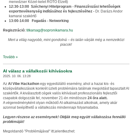
menedzser Közel-kelet ROTO Elzett)
12:30-13:00 Széchenyi Hitelprogram - Finanszírozási lehetőségek
exporttevékenység indításához és fejlesztéséhez -
Dr. Darázs Andor
kamarai szakértő
13:00-14:00 Fogadás - Networking
Regisztráció:
titkarsag@sopronikamara.hu
Mert a világ nagyobb, mint gondolná – és talán várják még a nemzetközi
piacok!
Tovább »
AI válasz a vállalkozói kihívásokra
2025. 10. 06. 13:28
Az
AI Vibe Hackathon
egy egyedülálló esemény, ahol a hazai kis- és
középvállalkozások konkrét üzleti problémáira találnak megoldást tapasztalt AI
szakértők. A kiválasztott cégek valós kihívásait professzionális fejlesztői
csapatok dolgozzák fel, november 21-én mindössze
24 óra alatt.
A végeredményként olyan működő AI-alkalmazást alkotnak, amely akár
azonnal beépíthető a vállalkozás mindennapi folyamataiba.
Legyen részese az eseménynek! Oldják meg együtt vállakozása fennálló
problémáját!
Megoldandó "Problémájával" itt jelentkezhet: