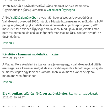
2026. 02. 24. 08:44
2026. február 19-től elérhetővé vált
a Nemzeti Adó-és Vámhivatal
Ügyfélportálján (ÜPO) keresztül a
Vállalkozói Ügysegéd.
A NAV
sajtóközleményében
olvasható, hogy a Webes Ügysegéd és a
Vállalkozói Ügysegéd 2026. március 1-ig
párhuzamosan
fog működni, a NAV
pedig segítséget nyújt az átállásban. A bevezetés újabb lépcsőjeként, 2026.
március 2-től a Webes Ügysegéd Vállalkozói Moduljával új bejelentés már
nem nyújtható be, és ettől az időponttól már csak az ÜPO-s felület szolgál az
ügyintézésre.
Tovább »
Kérdőív - kamarai mobilalkalmazás
2026. 02. 23. 10:31
A Magyar Kereskedelmi és Iparkamara jelenleg egy, a vállalkozások digitális
érettségét és a kamarai szolgáltatások továbbfejlesztési lehetőségeit vizsgáló
felmérést végez egy tervezett kamarai mobilalkalmazás koncepciójának
megalapozása érdekében.
Tovább »
Elektronikus aláírás féláron az önkéntes kamarai tagoknak
2026. 02. 19. 09:37