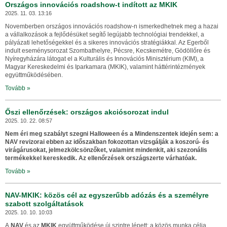
Országos innovációs roadshow-t indított az MKIK
2025. 11. 03. 13:16
Novemberben országos innovációs roadshow-n ismerkedhetnek meg a hazai
a vállalkozások a fejlődésüket segítő legújabb technológiai trendekkel, a
pályázati lehetőségekkel és a sikeres innovációs stratégiákkal. Az Egerből
indult eseménysorozat Szombathelyre, Pécsre, Kecskemétre, Gödöllőre és
Nyíregyházára látogat el a Kulturális és Innovációs Minisztérium (KIM), a
Magyar Kereskedelmi és Iparkamara (MKIK), valamint háttérintézmények
együttműködésében.
Tovább »
Őszi ellenőrzések: országos akciósorozat indul
2025. 10. 22. 08:57
Nem éri meg szabályt szegni Halloween és a Mindenszentek idején sem: a
NAV revizorai ebben az időszakban fokozottan vizsgálják a koszorú- és
virágárusokat, jelmezkölcsönzőket, valamint mindenkit, aki szezonális
termékekkel kereskedik. Az ellenőrzések országszerte várhatóak.
Tovább »
NAV-MKIK: közös cél az egyszerűbb adózás és a személyre
szabott szolgáltatások
2025. 10. 10. 10:03
A
NAV
és az
MKIK
együttműködése új szintre lépett: a közös munka célja,