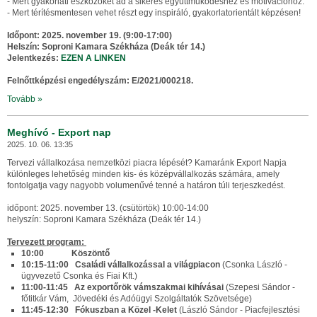
- Mert gyakorlati eszközöket ad a sikeres együttműködéshez és motivációhoz.
- Mert térítésmentesen vehet részt egy inspiráló, gyakorlatorientált képzésen!
Időpont: 2025. november 19. (9:00-17:00)
Helszín: Soproni Kamara Székháza (Deák tér 14.)
Jelentkezés:
EZEN A LINKEN
Felnőttképzési engedélyszám: E/2021/000218
.
Tovább »
Meghívó - Export nap
2025. 10. 06. 13:35
Tervezi vállalkozása nemzetközi piacra lépését? Kamaránk Export Napja
különleges lehetőség minden kis- és középvállalkozás számára, amely
fontolgatja vagy nagyobb volumenűvé tenné a határon túli terjeszkedést.
időpont: 2025. november 13. (csütörtök) 10:00-14:00
helyszín: Soproni Kamara Székháza (Deák tér 14.)
Tervezett program:
10:00 Köszöntő
10:15-11:00 Családi vállalkozással a világpiacon
(Csonka László -
ügyvezető Csonka és Fiai Kft.)
11:00-11:45 Az exportőrök vámszakmai kihívásai
(Szepesi Sándor -
főtitkár Vám, Jövedéki és Adóügyi Szolgáltatók Szövetsége)
11:45-12:30 Fókuszban a Közel -Kelet
(László Sándor - Piacfejlesztési