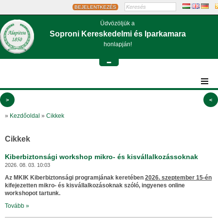
BEJELENTKEZÉS
Üdvözöljük a
Soproni Kereskedelmi és Iparkamara
honlapján!
-
>
<
»
Kezdőoldal
»
Cikkek
Cikkek
Kiberbiztonsági workshop mikro- és kisvállalkozássoknak
2026. 08. 03. 10:03
Az MKIK Kiberbiztonsági programjának keretében
2026. szeptember 15-én
kifejezetten mikro- és kisvállalkozásoknak szóló, ingyenes online
workshopot tartunk.
Tovább »