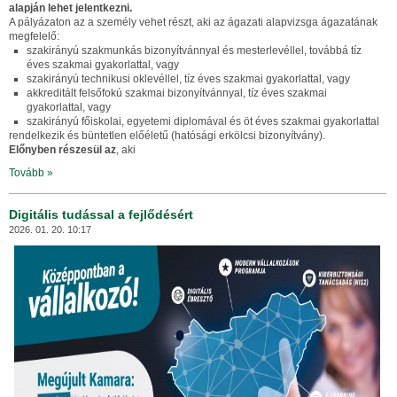
alapján lehet jelentkezni.
A pályázaton az a személy vehet részt, aki az ágazati alapvizsga ágazatának
megfelelő:
szakirányú szakmunkás bizonyítvánnyal és mesterlevéllel, továbbá tíz
éves szakmai gyakorlattal, vagy
szakirányú technikusi oklevéllel, tíz éves szakmai gyakorlattal, vagy
akkreditált felsőfokú szakmai bizonyítvánnyal, tíz éves szakmai
gyakorlattal, vagy
szakirányú főiskolai, egyetemi diplomával és öt éves szakmai gyakorlattal
rendelkezik és büntetlen előéletű (hatósági erkölcsi bizonyítvány).
Előnyben részesül az
, aki
Tovább »
Digitális tudással a fejlődésért
2026. 01. 20. 10:17