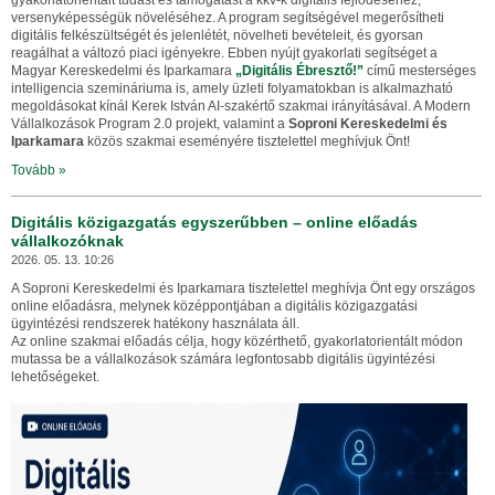
gyakorlatorientált tudást és támogatást a kkv-k digitális fejlődéséhez,
versenyképességük növeléséhez. A program segítségével megerősítheti
digitális felkészültségét és jelenlétét, növelheti bevételeit, és gyorsan
reagálhat a változó piaci igényekre. Ebben nyújt gyakorlati segítséget a
Magyar Kereskedelmi és Iparkamara
„Digitális Ébresztő!”
című mesterséges
intelligencia szemináriuma is, amely üzleti folyamatokban is alkalmazható
megoldásokat kínál Kerek István AI-szakértő szakmai irányításával. A Modern
Vállalkozások Program 2.0 projekt, valamint a
Soproni Kereskedelmi és
Iparkamara
közös szakmai eseményére tisztelettel meghívjuk Önt!
Tovább »
Digitális közigazgatás egyszerűbben – online előadás
vállalkozóknak
2026. 05. 13. 10:26
A Soproni Kereskedelmi és Iparkamara tisztelettel meghívja Önt egy országos
online előadásra, melynek középpontjában a digitális közigazgatási
ügyintézési rendszerek hatékony használata áll.
Az online szakmai előadás célja, hogy közérthető, gyakorlatorientált módon
mutassa be a vállalkozások számára legfontosabb digitális ügyintézési
lehetőségeket.