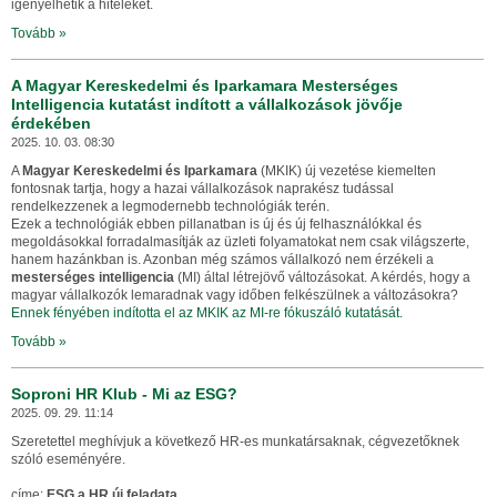
igényelhetik a hiteleket.
Tovább »
A Magyar Kereskedelmi és Iparkamara Mesterséges
Intelligencia kutatást indított a vállalkozások jövője
érdekében
2025. 10. 03. 08:30
A
Magyar Kereskedelmi és Iparkamara
(MKIK) új vezetése kiemelten
fontosnak tartja, hogy a hazai vállalkozások naprakész tudással
rendelkezzenek a legmodernebb technológiák terén.
Ezek a technológiák ebben pillanatban is új és új felhasználókkal és
megoldásokkal forradalmasítják az üzleti folyamatokat nem csak világszerte,
hanem hazánkban is. Azonban még számos vállalkozó nem érzékeli a
mesterséges intelligencia
(MI) által létrejövő változásokat.
A kérdés, hogy a
magyar vállalkozók lemaradnak vagy időben felkészülnek a változásokra?
Ennek fényében indította el az MKIK az MI-re fókuszáló kutatását.
Tovább »
Soproni HR Klub - Mi az ESG?
2025. 09. 29. 11:14
Szeretettel meghívjuk a következő HR-es munkatársaknak, cégvezetőknek
szóló eseményére.
címe:
ESG a HR új feladata