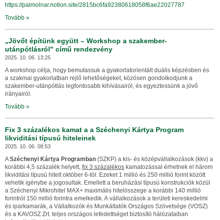
https://palmolnar.notion.site/2815bc6fa92380618058f6ae22027787
Tovább »
„Jövőt építünk együtt – Workshop a szakember-
utánpótlásról" című rendezvény
2025. 10. 06. 13:25
A workshop célja, hogy bemutassuk a gyakorlatorientált duális képzésben és
a szakmai gyakorlatban rejlő lehetőségeket, közösen gondolkodjunk a
szakember-utánpótlás legfontosabb kihívásairól, és egyeztessünk a jövő
irányairól.
Tovább »
Fix 3 százalékos kamat a a Széchenyi Kártya Program
likviditási típusú hiteleinek
2025. 10. 06. 08:53
A
Széchenyi Kártya Programban
(SZKP) a kis- és középvállalkozások (kkv) a
korábbi 4,5 százalék helyett,
fix 3 százalékos
kamatozással érhetnek el három
likviditási típusú hitelt október 6-tól. Ezeket 1 millió és 250 millió forint között
vehetik igénybe a jogosultak. Emellett a beruházási típusú konstrukciók közül
a Széchenyi Mikrohitel MAX+ maximális hitelösszege a korábbi 140 millió
forintról 150 millió forintra emelkedik. A vállalkozások a területi kereskedelmi
és iparkamarák, a Vállalkozók és Munkáltatók Országos Szövetsége (VOSZ)
és a KAVOSZ Zrt. teljes országos lefedettséget biztosító hálózataiban