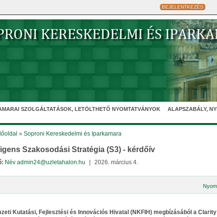
BEJELENTKEZÉS
AMARAI SZOLGÁLTATÁSOK, LETÖLTHETŐ NYOMTATVÁNYOK
ALAPSZABÁLY, N
őoldal
»
Soproni Kereskedelmi és Iparkamara
lligens Szakosodási Stratégia (S3) - kérdőív
ő:
Név admin24@uzletahalon.hu
|
2026. március 4.
Nyom
eti Kutatási, Fejlesztési és Innovációs Hivatal (NKFIH) megbízásából a Clarity