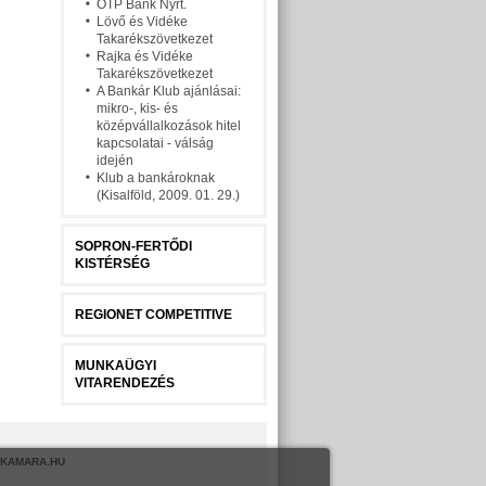
OTP Bank Nyrt.
Lövő és Vidéke
Takarékszövetkezet
Rajka és Vidéke
Takarékszövetkezet
A Bankár Klub ajánlásai:
mikro-, kis- és
középvállalkozások hitel
kapcsolatai - válság
idején
Klub a bankároknak
(Kisalföld, 2009. 01. 29.)
SOPRON-FERTŐDI
KISTÉRSÉG
REGIONET COMPETITIVE
MUNKAÜGYI
VITARENDEZÉS
KAMARA.HU