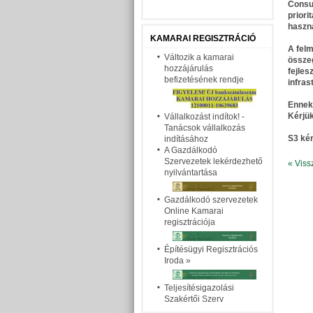
Consul
priori
haszná
KAMARAI REGISZTRÁCIÓ
A felm
Változik a kamarai
összeg
hozzájárulás
fejles
befizetésének rendje
infras
Ennek 
Kérjük
Vállalkozást indítok! -
Tanácsok vállalkozás
S3 ké
indításához
A Gazdálkodó
Szervezetek lekérdezhető
« Viss
nyilvántartása
Gazdálkodó szervezetek
Online Kamarai
regisztrációja
Építésügyi Regisztrációs
Iroda
»
Teljesítésigazolási
Szakértői Szerv