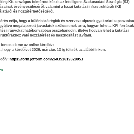
ting Kft. országos felmérést készít az Intelligens Szakosodási Stratégia (S3)
tásainak érvényesüléséről, valamint a hazai kutatási infrastruktúrák (KI)
latáról és hozzáférhetőségéről.
érés célja, hogy a különböző régiók és szervezettípusok gyakorlati tapasztalata
yűjtve megalapozott javaslatok szülessenek arra, hogyan lehet a KFI-források
ztési irányokat hatékonyabban összehangolni, illetve hogyan lehet a kutatási
truktúrákhoz való hozzáférést és hasznosítást javítani.
fontos eleme az online kérdőív:
, hogy a kérdőívet
2026. március 13-ig
töltsék az alábbi linken:
rdőív:
https://form.jotform.com/260351619328053
za