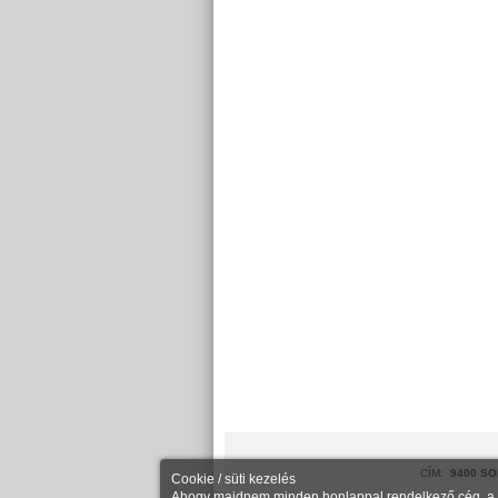
CÍM:
9400 SO
Cookie / süti kezelés
Ahogy majdnem minden honlappal rendelkező cég, a Ke