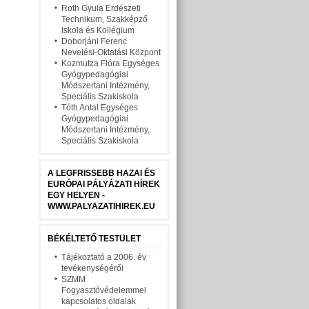
Roth Gyula Erdészeti
Technikum, Szakképző
Iskola és Kollégium
Doborjáni Ferenc
Nevelési-Oktatási Központ
Kozmutza Flóra Egységes
Gyógypedagógiai
Módszertani Intézmény,
Speciális Szakiskola
Tóth Antal Egységes
Gyógypedagógiai
Módszertani Intézmény,
Speciális Szakiskola
A LEGFRISSEBB HAZAI ÉS
EURÓPAI PÁLYÁZATI HÍREK
EGY HELYEN -
WWW.PALYAZATIHIREK.EU
BÉKÉLTETŐ TESTÜLET
Tájékoztató a 2006. év
tevékenységéről
SZMM
Fogyasztóvédelemmel
kapcsolatos oldalak