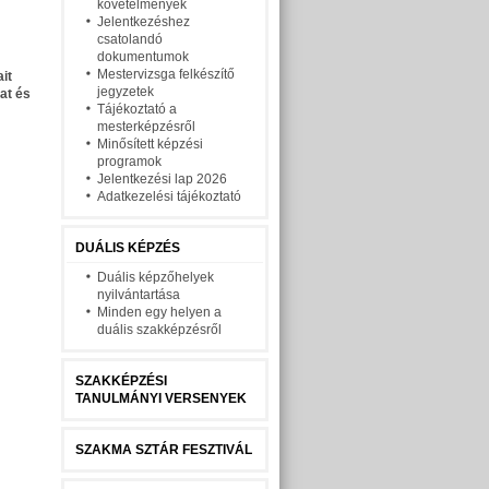
követelmények
Jelentkezéshez
csatolandó
dokumentumok
Mestervizsga felkészítő
it
jegyzetek
at és
Tájékoztató a
mesterképzésről
Minősített képzési
programok
Jelentkezési lap 2026
Adatkezelési tájékoztató
DUÁLIS KÉPZÉS
Duális képzőhelyek
nyilvántartása
Minden egy helyen a
duális szakképzésről
SZAKKÉPZÉSI
TANULMÁNYI VERSENYEK
SZAKMA SZTÁR FESZTIVÁL