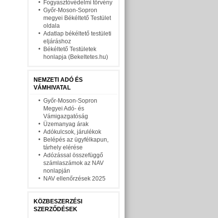
Fogyasztóvédelmi törvény
Győr-Moson-Sopron
megyei Békéltető Testület
oldala
Adatlap békéltető testületi
eljáráshoz
Békéltető Testületek
honlapja (Bekeltetes.hu)
NEMZETI ADÓ ÉS
VÁMHIVATAL
Győr-Moson-Sopron
Megyei Adó- és
Vámigazgatóság
Üzemanyag árak
Adókulcsok, járulékok
Belépés az ügyfélkapun,
tárhely elérése
Adózással összefüggő
számlaszámok az NAV
nonlapján
NAV ellenőrzések 2025
KÖZBESZERZÉSI
SZERZŐDÉSEK