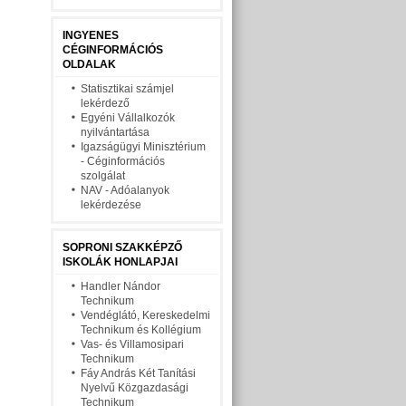
INGYENES
CÉGINFORMÁCIÓS
OLDALAK
Statisztikai számjel
lekérdező
Egyéni Vállalkozók
nyilvántartása
Igazságügyi Minisztérium
- Céginformációs
szolgálat
NAV - Adóalanyok
lekérdezése
SOPRONI SZAKKÉPZŐ
ISKOLÁK HONLAPJAI
Handler Nándor
Technikum
Vendéglátó, Kereskedelmi
Technikum és Kollégium
Vas- és Villamosipari
Technikum
Fáy András Két Tanítási
Nyelvű Közgazdasági
Technikum