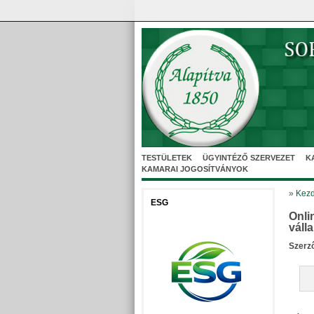
TESTÜLETEK
ÜGYINTÉZŐ SZERVEZET
K
KAMARAI JOGOSÍTVÁNYOK
»
Kezd
ESG
Onli
váll
Szerz