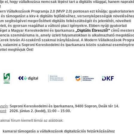
je el, hogy vállalkozása nemcsak lépést tart a digitális világgal, hanem naprak
!
ern Vállalkozások Programja 2.0 (MVP 2.0
) pontosan ezt kínálja: gyakorlatorien
 és támogatást a kkv-k digitális fejlődéséhez, versenyképességük növeléséhez
m segítségével megerősítheti digitális felkészültségét és jelenlétét, növelheti
leit, és gyorsan reagálhat a változó piaci igényekre. Ebben nyújt gyakorlati
séget a Magyar Kereskedelmi és Iparkamara
„Digitális Ébresztő!”
című mester
igencia szemináriuma is, amely üzleti folyamatokban is alkalmazható megoldás
Kerek István AI-szakértő szakmai irányításával. A Modern Vállalkozások Progr
t, valamint a
Soproni Kereskedelmi és Iparkamara
közös szakmai eseményére
lettel meghívjuk Önt!
yszín
:
Soproni Kereskedelmi és Iparkamara, 9400 Sopron, Deák tér 14.
pont
:
2026. június 2. (kedd), 11:00 – 15:00.
zakmai fórum kiemelt témái az alábbiak:
kamarai támogatás a vállalkozások digitalizációs felzárkózásához