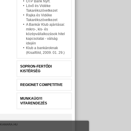
OTP Bank Nyrt.
Lövő és Vidéke
Takarékszövetkezet
Rajka és Vidéke
Takarékszövetkezet
A Bankár Klub ajánlásai:
mikro-, kis- és
középvállalkozások hitel
kapcsolatai - válság
idején
Klub a bankároknak
(Kisalföld, 2009. 01. 29.)
SOPRON-FERTŐDI
KISTÉRSÉG
REGIONET COMPETITIVE
MUNKAÜGYI
VITARENDEZÉS
KAMARA.HU