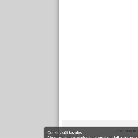
CÍM:
9400 SO
Cookie / süti kezelés
Ahogy majdnem minden honlappal rendelkező cég, a Ke