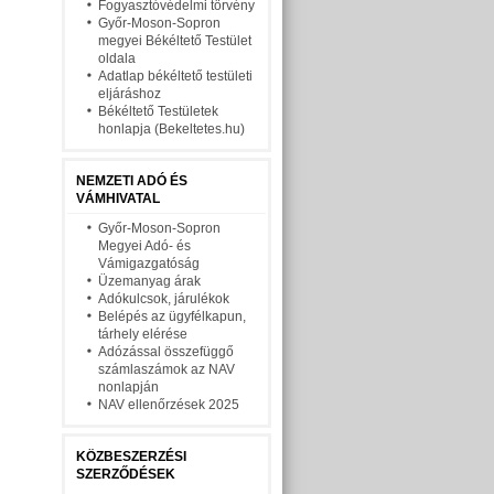
Fogyasztóvédelmi törvény
Győr-Moson-Sopron
megyei Békéltető Testület
oldala
Adatlap békéltető testületi
eljáráshoz
Békéltető Testületek
honlapja (Bekeltetes.hu)
NEMZETI ADÓ ÉS
VÁMHIVATAL
Győr-Moson-Sopron
Megyei Adó- és
Vámigazgatóság
Üzemanyag árak
Adókulcsok, járulékok
Belépés az ügyfélkapun,
tárhely elérése
Adózással összefüggő
számlaszámok az NAV
nonlapján
NAV ellenőrzések 2025
KÖZBESZERZÉSI
SZERZŐDÉSEK