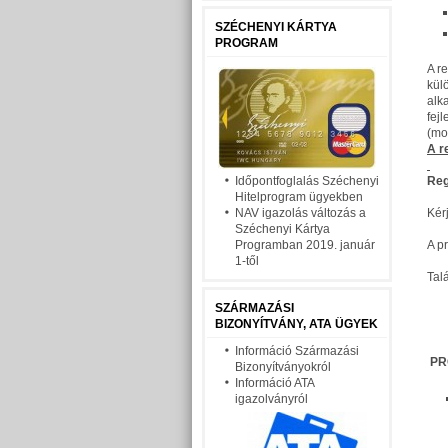
SZÉCHENYI KÁRTYA
PROGRAM
A r
kül
alk
fej
(mob
A r
Időpontfoglalás Széchenyi
Reg
Hitelprogram ügyekben
NAV igazolás változás a
Kér
Széchenyi Kártya
Programban 2019. január
A p
1-től
Tal
SZÁRMAZÁSI
BIZONYÍTVÁNY, ATA ÜGYEK
Információ Származási
PR
Bizonyítványokról
Információ ATA
igazolványról