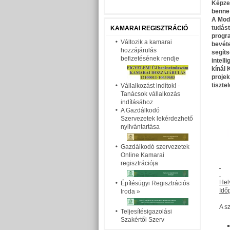
Képzel
benne
A
Mod
tudást
KAMARAI REGISZTRÁCIÓ
progra
Változik a kamarai
bevéte
hozzájárulás
segít
befizetésének rendje
intell
kínál 
projek
tiszte
Vállalkozást indítok! -
Tanácsok vállalkozás
indításához
A Gazdálkodó
Szervezetek lekérdezhető
nyilvántartása
Gazdálkodó szervezetek
Online Kamarai
regisztrációja
Hel
Építésügyi Regisztrációs
Idő
Iroda
»
A s
Teljesítésigazolási
Szakértői Szerv