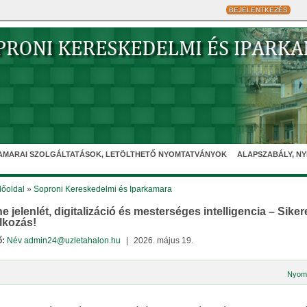
BEJELENTKEZÉS
AMARAI SZOLGÁLTATÁSOK, LETÖLTHETŐ NYOMTATVÁNYOK
ALAPSZABÁLY, N
őoldal
»
Soproni Kereskedelmi és Iparkamara
ne jelenlét, digitalizáció és mesterséges intelligencia – Siker
alkozás!
ő:
Név admin24@uzletahalon.hu
|
2026. május 19.
Nyom