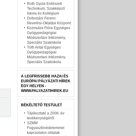
Roth Gyula Erdészeti
Technikum, Szakképző
Iskola és Kollégium
Doborjáni Ferenc
Nevelési-Oktatási Központ
Kozmutza Flóra Egységes
Gyógypedagógiai
Módszertani Intézmény,
Speciális Szakiskola
Tóth Antal Egységes
Gyógypedagógiai
Módszertani Intézmény,
Speciális Szakiskola
A LEGFRISSEBB HAZAI ÉS
EURÓPAI PÁLYÁZATI HÍREK
EGY HELYEN -
WWW.PALYAZATIHIREK.EU
BÉKÉLTETŐ TESTÜLET
Tájékoztató a 2006. év
tevékenységéről
SZMM
Fogyasztóvédelemmel
kapcsolatos oldalak