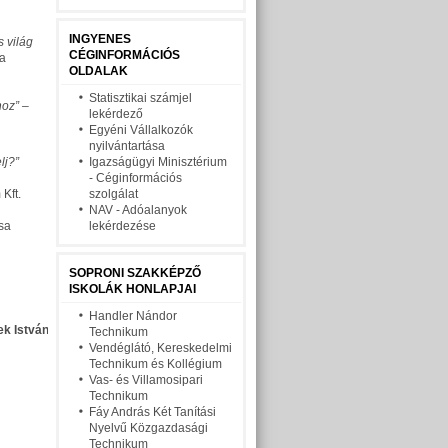
INGYENES
s világ
CÉGINFORMÁCIÓS
ba
OLDALAK
Statisztikai számjel
hoz” –
lekérdező
Egyéni Vállalkozók
nyilvántartása
lj?”
Igazságügyi Minisztérium
- Céginformációs
Kft.
szolgálat
NAV - Adóalanyok
ása
lekérdezése
SOPRONI SZAKKÉPZŐ
ISKOLÁK HONLAPJAI
Handler Nándor
ek István
Technikum
Vendéglátó, Kereskedelmi
Technikum és Kollégium
Vas- és Villamosipari
Technikum
Fáy András Két Tanítási
Nyelvű Közgazdasági
Technikum