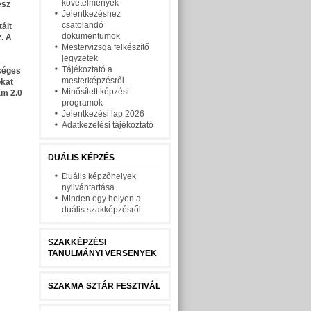
követelmények
ész
Jelentkezéshez
csatolandó
tált
dokumentumok
. A
Mestervizsga felkészítő
jegyzetek
Tájékoztató a
séges
mesterképzésről
okat
Minősített képzési
am 2.0
programok
Jelentkezési lap 2026
Adatkezelési tájékoztató
DUÁLIS KÉPZÉS
Duális képzőhelyek
nyilvántartása
Minden egy helyen a
duális szakképzésről
SZAKKÉPZÉSI
TANULMÁNYI VERSENYEK
SZAKMA SZTÁR FESZTIVÁL