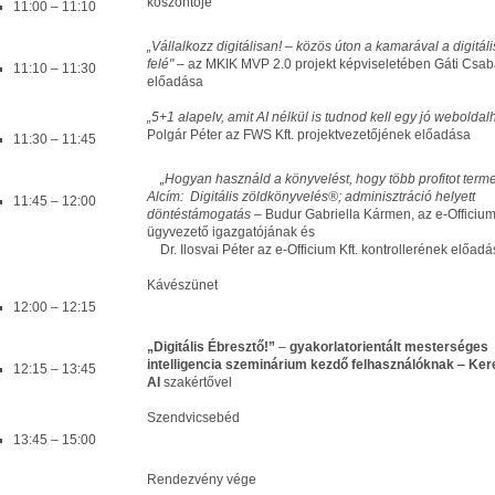
köszöntője
11:00 ‒ 11:10
„Vállalkozz digitálisan! – közös úton a kamarával a digitáli
felé"
– az MKIK MVP 2.0 projekt képviseletében Gáti Csa
11:10 ‒ 11:30
előadása
„5+1 alapelv, amit AI nélkül is tudnod kell egy jó weboldal
Polgár Péter az FWS Kft. projektvezetőjének előadása
11:30 – 11:45
„Hogyan használd a könyvelést, hogy több profitot terme
Alcím: Digitális zöldkönyvelés®; adminisztráció helyett
11:45 – 12:00
döntéstámogatás –
Budur Gabriella Kármen, az e-Officium 
ügyvezető igazgatójának és
Dr. Ilosvai Péter az e-Officium Kft. kontrollerének előad
Kávészünet
12:00 ‒ 12:15
„Digitális Ébresztő!”
–
gyakorlatorientált mesterséges
intelligencia szeminárium kezdő felhasználóknak ‒
Ker
12:15 – 13:45
AI
szakértővel
Szendvicsebéd
13:45 – 15:00
Rendezvény vége