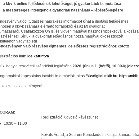
a kkv-k online fejlődésének lehetőségei, jó gyakorlatok bemutatása
a mesterséges intelligencia gyakorlati használata ‒ lépésről-lépésre
endezvény valódi tudást és naprakész információt kínál a digitális fejlődéshez,
önösen a kkv-k számára elérhető forrásokról és az MI gyakorlati
almazásáról. Csatlakozzon Ön is, és vigyen magával hasznos tippeket vállalkozása
lesztéséhez! Kérjük, a gyakorlati előadáshoz hozza magával okoseszközét
iltelefon vagy tablet)!
endezvényen való részvétel díjmentes, de előzetes regisztrációhoz kötött!
isztrációs link:
ide kattintva
jük, hogy a részvételi szándékát legkésőbb
2026. június 1. (hétfő), 10:00-ig jelezze
rogramokkal kapcsolatos további információk:
https://kkvdigital.mkik.hu
,
https://mkik
álkozzunk az eseményen!
OGRAM
:
Regisztráció, üdvözlő kávészünet
10:30 ‒ 11:00
Kováts Árpád, a Soproni Kereskedelmi és Iparkamara titk