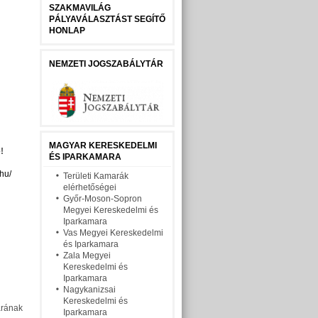
SZAKMAVILÁG
PÁLYAVÁLASZTÁST SEGÍTŐ
HONLAP
NEMZETI JOGSZABÁLYTÁR
MAGYAR KERESKEDELMI
!
ÉS IPARKAMARA
.hu/
Területi Kamarák
elérhetőségei
Győr-Moson-Sopron
Megyei Kereskedelmi és
Iparkamara
Vas Megyei Kereskedelmi
és Iparkamara
Zala Megyei
Kereskedelmi és
Iparkamara
Nagykanizsai
Kereskedelmi és
árának
Iparkamara