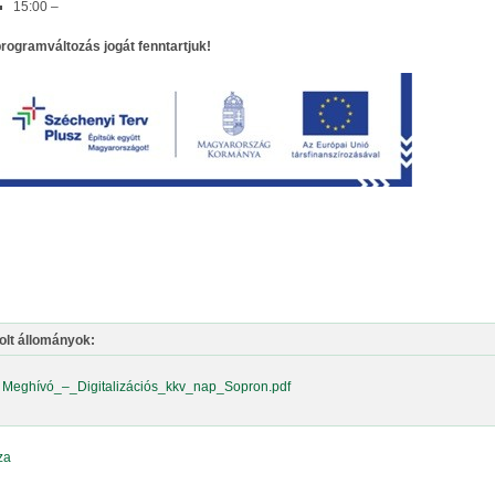
15:00 ‒
rogramváltozás jogát fenntartjuk!
olt állományok:
Meghívó_–_Digitalizációs_kkv_nap_Sopron.pdf
za