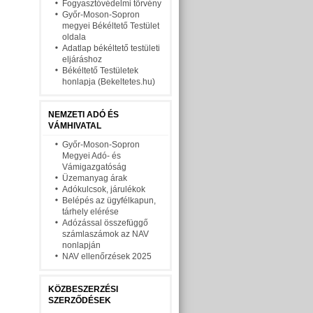
Fogyasztóvédelmi törvény
Győr-Moson-Sopron
megyei Békéltető Testület
oldala
Adatlap békéltető testületi
eljáráshoz
Békéltető Testületek
honlapja (Bekeltetes.hu)
NEMZETI ADÓ ÉS
VÁMHIVATAL
Győr-Moson-Sopron
Megyei Adó- és
Vámigazgatóság
Üzemanyag árak
Adókulcsok, járulékok
Belépés az ügyfélkapun,
tárhely elérése
Adózással összefüggő
számlaszámok az NAV
nonlapján
NAV ellenőrzések 2025
KÖZBESZERZÉSI
SZERZŐDÉSEK