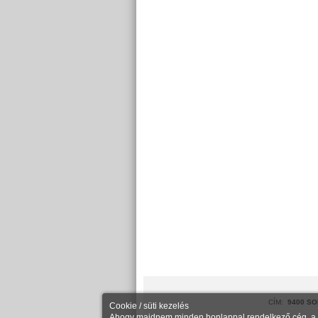
CÍM:
9400 SO
Cookie / süti kezelés
Ahogy majdnem minden honlappal rendelkező cég, a Ke