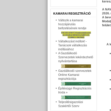
keresz
A NA
2026. 
KAMARAI REGISZTRÁCIÓ
A beve
Változik a kamarai
Modulj
hozzájárulás
felüle
befizetésének rendje
Vállalkozást indítok! -
A l
Tanácsok vállalkozás
indításához
A Gazdálkodó
Szervezetek lekérdezhető
nyilvántartása
Gazdálkodó szervezetek
Online Kamarai
regisztrációja
Építésügyi Regisztrációs
Iroda
»
Teljesítésigazolási
Szakértői Szerv