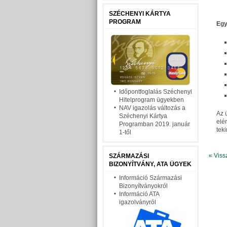
SZÉCHENYI KÁRTYA
PROGRAM
Egy
Időpontfoglalás Széchenyi
Hitelprogram ügyekben
NAV igazolás változás a
Az 
Széchenyi Kártya
elé
Programban 2019. január
tek
1-től
« Viss
SZÁRMAZÁSI
BIZONYÍTVÁNY, ATA ÜGYEK
Információ Származási
Bizonyítványokról
Információ ATA
igazolványról