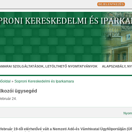
BEJELENTKEZÉS
AMARAI SZOLGÁLTATÁSOK, LETÖLTHETŐ NYOMTATVÁNYOK
ALAPSZABÁLY, N
őoldal
»
Soproni Kereskedelmi és Iparkamara
alkozói ügysegéd
február 24.
Nyom
 február 19-től elérhetővé vált
a Nemzeti Adó-és Vámhivatal Ügyfélportálján (Ü