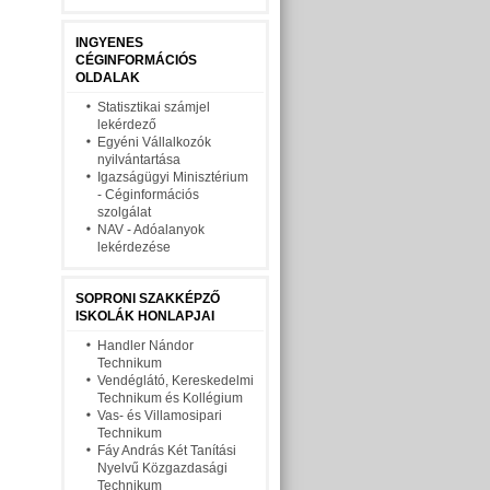
INGYENES
CÉGINFORMÁCIÓS
OLDALAK
Statisztikai számjel
lekérdező
Egyéni Vállalkozók
nyilvántartása
Igazságügyi Minisztérium
- Céginformációs
szolgálat
NAV - Adóalanyok
lekérdezése
SOPRONI SZAKKÉPZŐ
ISKOLÁK HONLAPJAI
Handler Nándor
Technikum
Vendéglátó, Kereskedelmi
Technikum és Kollégium
Vas- és Villamosipari
Technikum
Fáy András Két Tanítási
Nyelvű Közgazdasági
Technikum