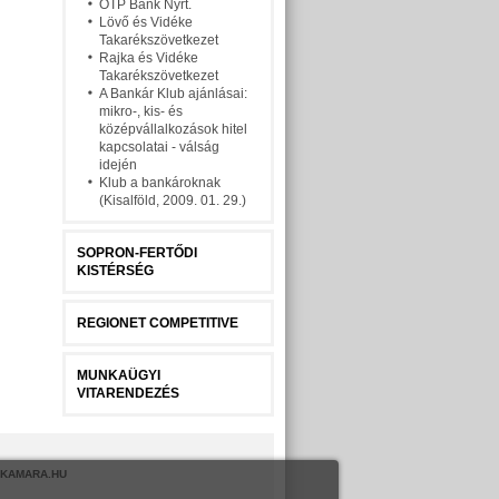
OTP Bank Nyrt.
Lövő és Vidéke
Takarékszövetkezet
Rajka és Vidéke
Takarékszövetkezet
A Bankár Klub ajánlásai:
mikro-, kis- és
középvállalkozások hitel
kapcsolatai - válság
idején
Klub a bankároknak
(Kisalföld, 2009. 01. 29.)
SOPRON-FERTŐDI
KISTÉRSÉG
REGIONET COMPETITIVE
MUNKAÜGYI
VITARENDEZÉS
KAMARA.HU