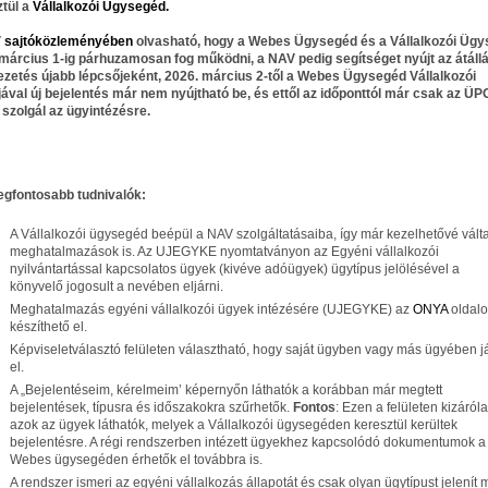
tül a
Vállalkozói Ügysegéd.
V
sajtóközleményében
olvasható, hogy a Webes Ügysegéd és a Vállalkozói Üg
március 1-ig
párhuzamosan
fog működni, a NAV pedig segítséget nyújt az átáll
zetés újabb lépcsőjeként, 2026. március 2-től a Webes Ügysegéd Vállalkozói
ával új bejelentés már nem nyújtható be, és ettől az időponttól már csak az ÜP
t szolgál az ügyintézésre.
egfontosabb tudnivalók:
A Vállalkozói ügysegéd beépül a NAV szolgáltatásaiba, így már kezelhetővé vált
meghatalmazások is. Az UJEGYKE nyomtatványon az Egyéni vállalkozói
nyilvántartással kapcsolatos ügyek (kivéve adóügyek) ügytípus jelölésével a
könyvelő jogosult a nevében eljárni.
Meghatalmazás egyéni vállalkozói ügyek intézésére (UJEGYKE) az
ONYA
oldal
készíthető el.
Képviseletválasztó felületen választható, hogy saját ügyben vagy más ügyében j
el.
A „Bejelentéseim, kérelmeim’ képernyőn láthatók a korábban már megtett
bejelentések, típusra és időszakokra szűrhetők.
Fontos
: Ezen a felületen kizáról
azok az ügyek láthatók, melyek a Vállalkozói ügysegéden keresztül kerültek
bejelentésre. A régi rendszerben intézett ügyekhez kapcsolódó dokumentumok a
Webes ügysegéden érhetők el továbbra is.
A rendszer ismeri az egyéni vállalkozás állapotát és csak olyan ügytípust jelenít 