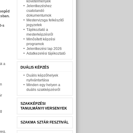
követelmények
Jelentkezéshez
csatolandó
ysegéd
dokumentumok
ásban.
Mestervizsga felkészítő
jegyzetek
O-s
Tájékoztató a
mesterképzésről
Minősített képzési
programok
Jelentkezési lap 2026
Adatkezelési tájékoztató
ak a
DUÁLIS KÉPZÉS
Duális képzőhelyek
nyilvántartása
on
Minden egy helyen a
duális szakképzésről
ár
SZAKKÉPZÉSI
TANULMÁNYI VERSENYEK
ag
SZAKMA SZTÁR FESZTIVÁL
meg,