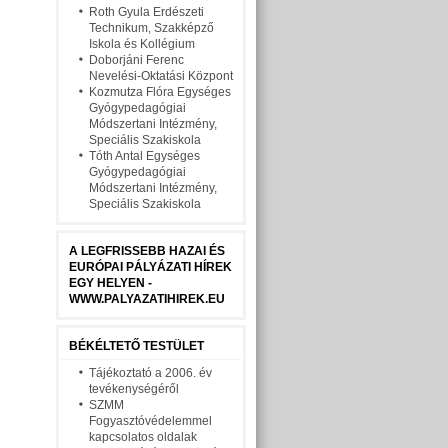
Roth Gyula Erdészeti
Technikum, Szakképző
Iskola és Kollégium
Doborjáni Ferenc
Nevelési-Oktatási Központ
Kozmutza Flóra Egységes
Gyógypedagógiai
Módszertani Intézmény,
Speciális Szakiskola
Tóth Antal Egységes
Gyógypedagógiai
Módszertani Intézmény,
Speciális Szakiskola
A LEGFRISSEBB HAZAI ÉS
EURÓPAI PÁLYÁZATI HÍREK
EGY HELYEN -
WWW.PALYAZATIHIREK.EU
BÉKÉLTETŐ TESTÜLET
Tájékoztató a 2006. év
tevékenységéről
SZMM
Fogyasztóvédelemmel
kapcsolatos oldalak