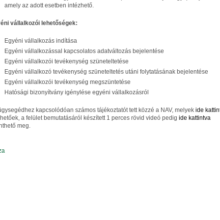
amely az adott esetben intézhető.
éni vállalkozói lehetőségek:
Egyéni vállalkozás indítása
Egyéni vállalkozással kapcsolatos adatváltozás bejelentése
Egyéni vállalkozói tevékenység szüneteltetése
Egyéni vállalkozó tevékenység szüneteltetés utáni folytatásának bejelentése
Egyéni vállalkozói tevékenység megszüntetése
Hatósági bizonyítvány igénylése egyéni vállalkozásról
ügysegédhez kapcsolódóan számos tájékoztatót tett közzé a NAV, melyek
ide kattin
rhetőek, a felület bemutatásáról készített 1 perces rövid videó pedig
ide kattintva
inthető meg.
za