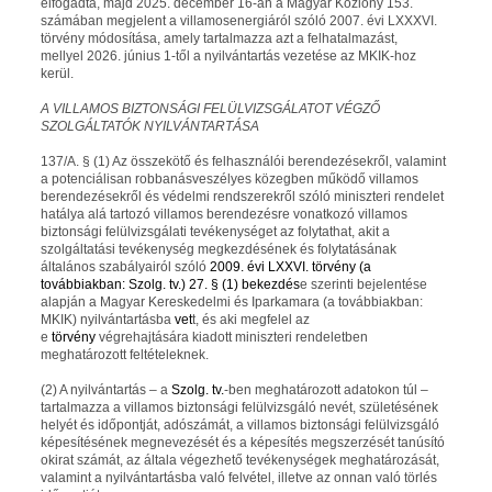
elfogadta
, majd
2025. december 16-án
a Magyar Közlöny 153.
számában
megjelent
a villamosenergiáról szóló 2007. évi LXXXVI.
törvény módosítása, amely tartalmazza azt a felhatalmazást,
mellyel
2026. június 1-től
a nyilvántartás vezetése az MKIK-hoz
kerül.
A VILLAMOS BIZTONSÁGI FELÜLVIZSGÁLATOT VÉGZŐ
SZOLGÁLTATÓK NYILVÁNTARTÁSA
137/A. § (1) Az összekötő és felhasználói berendezésekről, valamint
a potenciálisan robbanásveszélyes közegben működő villamos
berendezésekről és védelmi rendszerekről szóló miniszteri rendelet
hatálya alá tartozó villamos berendezésre vonatkozó villamos
biztonsági felülvizsgálati tevékenységet az folytathat, akit a
szolgáltatási tevékenység megkezdésének és folytatásának
általános szabályairól szóló
2009. évi LXXVI. törvény (a
továbbiakban: Szolg. tv.) 27. § (1) bekezdés
e szerinti bejelentése
alapján a Magyar Kereskedelmi és Iparkamara (a továbbiakban:
MKIK) nyilvántartásba
vet
t, és aki megfelel az
e
törvény
végrehajtására kiadott miniszteri rendeletben
meghatározott feltételeknek.
(2) A nyilvántartás – a
Szolg. tv.
-ben meghatározott adatokon túl –
tartalmazza a villamos biztonsági felülvizsgáló nevét, születésének
helyét és időpontját, adószámát, a villamos biztonsági felülvizsgáló
képesítésének megnevezését és a képesítés megszerzését tanúsító
okirat számát, az általa végezhető tevékenységek meghatározását,
valamint a nyilvántartásba való felvétel, illetve az onnan való törlés