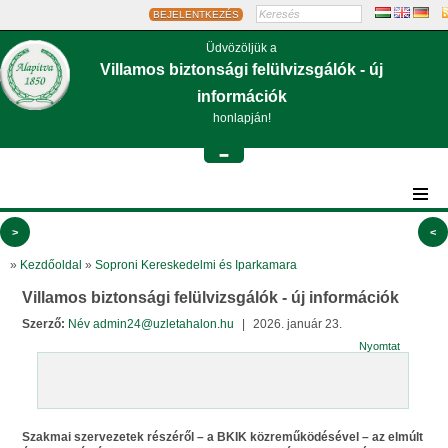
BEJELENTKEZÉS
Üdvözöljük a
Villamos biztonsági felülvizsgálók - új
információk
honlapján!
-
>
<
»
Kezdőoldal
»
Soproni Kereskedelmi és Iparkamara
Villamos biztonsági felülvizsgálók - új információk
Szerző:
Név admin24@uzletahalon.hu
|
2026. január 23.
Nyomtat
Szakmai szervezetek részéről – a BKIK közreműködésével – az elmúlt