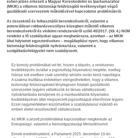
évben jelzés érkezett a
Magyar Kereskedelmi és Iparkamarához
(MKIK) a villamos biztonsági felülvizsgáló tevékenységet végző
gazdálkodó szervezetek működésével kapcsolatos problémákról.
Az összekötő és felhasználói berendezésekről, valamint a
potenciálisan robbanásveszélyes közegben működő villamos
berendezésekről és védelmi rendszerekről szóló 40/2017. (XII. 4.) NGM
rendelet a fő szabályokat ugyan meghatározza, azonban – az MKIK
által folytatott egyeztetéseken – megállapítást nyert, hogy
villamos
biztonsági felülvizsgálók nyilvántartása, valamint a
szolgáltatásfelügyelet nem szabályozott
.
Ez komoly problémákat vet fel, hiszen a képzés, a rendszeres
továbbképzés (ezáltal a jogosultság folyamatos) megléte, esetleg
hiánya sok esetben csak személyi sérülés során kerül napvilágra.
A szakma tisztítása érdekében
elengedhetetlen, hogy a villamos
biztonsági felülvizsgálatot ténylegesen folytató gazdálkodó
szervezetek (egyéni vállalkozók és társas vállalkozások)
nyilvántartásba kerüljenek
és a munkavállalóik folyamatos
továbbképzései által megszerzett jogosultságuk ellenőrizve legyen.
Ezzel nagymértékben kiszűrhetőek a szabálytalanul működő és
emberi életet veszélyeztető vállalkozások.
Az MKIK a jelzett problémákkal kapcsolatban megkereste az
Energiaügyi, valamint a Nemzetgazdasági Minisztériumot.
Ennek eredményeként, a Parlament
2025. december 10-én